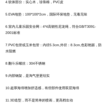
4.软体部分：实心木，珍珠棉，PVC皮
5.EVA地垫：100*100*2cm，国际环保地垫，无毒无味
6.室内儿童乐园安全网：4*4高韧性尼龙绳，符合GB/T3091-
2001标准
7.PVC包管或玉米包管：内径5.3cm,外径：8.3cm,色彩艳丽，防
水阻燃
8.翻斗乐螺丝：304不锈钢
9.内部钢架，是淘气堡更结实
10.超厚海绵增加舒适感，有些部件使用双层海绵
11.3D造型，而不是简单的喷画，更高档生动