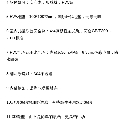
4.软体部分：实心木，珍珠棉，PVC皮
5.EVA地垫：100*100*2cm，国际环保地垫，无毒无味
6.室内儿童乐园安全网：4*4高韧性尼龙绳，符合GB/T3091-
2001标准
7.PVC包管或玉米包管：内径5.3cm,外径：8.3cm,色彩艳丽，防
水阻燃
8.翻斗乐螺丝：304不锈钢
9.内部钢架，是淘气堡更结实
10.超厚海绵增加舒适感，有些部件使用双层海绵
11.3D造型，而不是简单的喷画，更高档生动